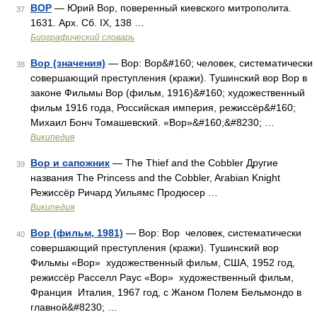
ВОР
— Юрий Вор, поверенный киевского митрополита.
37
1631. Арх. Сб. IX, 138 …
Биографический словарь
Вор (значения)
— Вор: Вор&#160; человек, систематически
38
совершающий преступления (кражи). Тушинский вор Вор в
законе Фильмы Вор (фильм, 1916)&#160; художественный
фильм 1916 года, Российская империя, режиссёр&#160;
Михаил Бонч Томашевский. «Вор»&#160;&#8230; …
Википедия
Вор и сапожник
— The Thief and the Cobbler Другие
39
названия The Princess and the Cobbler, Arabian Knight
Режиссёр Ричард Уильямс Продюсер …
Википедия
Вор (фильм, 1981)
— Вор: Вор человек, систематически
40
совершающий преступления (кражи). Тушинский вор
Фильмы «Вор» художественный фильм, США, 1952 год,
режиссёр Расселл Раус «Вор» художественный фильм,
Франция Италия, 1967 год, с Жаном Полем Бельмондо в
главной&#8230; …